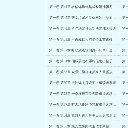
第一卷 第41章 转移体质伴其成长混沌祖龙血脉
第
第一卷 第45章 两女坦诚相待侍奉沐浴憋屈的叶天
第一卷 第49章 拉勾约定神话功法混沌天帝诀
第一
第一卷 第53章 不再藏拙人前显圣太玄古碑
第一卷 第57章 叶欣欣震惊肉身不朽草叶金刚讶异
第
第一卷 第61章 仙域震动不愿相信发出帖子
第
第一卷 第65章 众强汇聚祖龙巢来人天骄孩童龙啸天
第一卷 第69章 混沌体肉身蜕变求追读求票票
第一卷 第73章 一拳横扫百位天骄求追读求票票
第
第一卷 第77章 旷古绝伦给予特权求追读求票票
第一卷 第81章 激战万古大帝单日三更求追读
第一
第一卷 第85章 踏入觉醒路求追读求票票
第