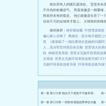
格在所有人的瞳孔最深处。 堂堂未央
不作伪的钦佩语气。 简直就像是一柄重锤
阵前所未有的窒息。 他们就像是生吞了一
自命不凡的仙域奇才脸上。 火辣辣的刺痛感
相邻推荐：
林舒童徐颖
叶惜雪孟朝苏
偏心家人后悔了
离婚后，前夫每天都想上
笑
《难道输了一场比赛就全是她的问题吗
人，高冷军官对我百依百顺
背景强大的系
统
神级背景系统
背景太无敌吓得系统连
文阅读
背景太无敌吓得系统连夜升级TX
无敌吓得系统连夜升级
吓得系统连夜升级
第一卷 第1232章 独步天下老怪不可敌所谓棋道
第一
第一卷 第1228章 一招秒杀洒脱战尊神女兴趣
第一