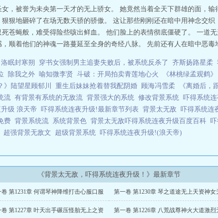
圣女，被誉为未央第一天才的无上骄女。 她竟然当着全天下群雄的面，输
，狠狠地砸碎了在场无数天骄的骄傲。 这让那些刚刚还在暗中用神念交织
只死苍蝇般，难受得险些咳出鲜血。 他们脸上的表情彻底僵硬了。 一道
，顺着他们的神魂一路蔓延至全身的奇经八脉。 先前还有人在暗中恶毒地揣
洛眠封寒朔
穿书女强制男主追妻失败后，被系统反杀了
齐斯扬路星柔
位
除我之外
喻知微李贤
斗破：开局拍卖青莲地心火
《林桃绿孟观鹤》
？》陆望星顾郁川
重生后妹妹抢着替我配阴婚
顾海冯雪柔
《离婚后，
统流
有背景有系统的无敌流
背景强大的系统
修改背景系统
吓得系统连
夜升级 浪天帝
吓得系统连夜升级!最新章节列表
背景太无敌
吓得系统连夜
T免费
背景系统流
系统背景色
背景太无敌吓得系统连夜升级百度百科
吓
!
超强背景无敌文
超级背景系统
吓得系统连夜升级!(浪天帝)
《背景太无敌，吓得系统连夜升级！》最新章节
卷 第1231章 何谓琴神降维打击心服口服
第一卷 第1230章 琴之道途无上天资神女
卷 第1227章 叶天出手碾压怪胎无上之资
第一卷 第1226章 八荒战尊神火大道激烈