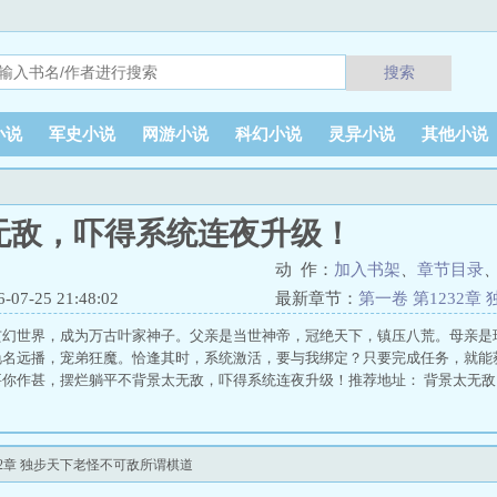
搜索
小说
军史小说
网游小说
科幻小说
灵异小说
其他小说
无敌，吓得系统连夜升级！
动 作：
加入书架
、
章节目录
7-25 21:48:02
最新章节：
第一卷 第1232
谓棋道
玄幻世界，成为万古叶家神子。父亲是当世神帝，冠绝天下，镇压八荒。母亲是
艳名远播，宠弟狂魔。恰逢其时，系统激活，要与我绑定？只要完成任务，就能
要你作甚，摆烂躺平不背景太无敌，吓得系统连夜升级！推荐地址： 背景太无
2章 独步天下老怪不可敌所谓棋道