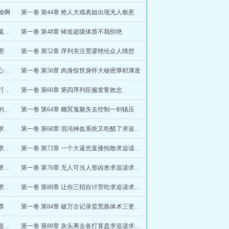
验啊
第一卷 第44章 抢人大戏表姐出现无人敢惹
第一卷 第47章 堂姐的诱惑系统吃醋十倍返还模式
第一卷 第48章 铸造超级体质不我拒绝
密
第一卷 第52章 序列关注荒谬绝伦众人猜想
第一卷 第55章 惊为天人超越古今天骄道心不稳
第一卷 第56章 肉身惊世身怀大秘密厚积薄发
第一卷 第59章 有手就行道心不稳这也太打击人了吧
第一卷 第60章 第四序列臣服发誓效忠
第一卷 第63章 教熊孩子做人给一点小小的震撼求追读
第一卷 第64章 幽冥鬼魅失去控制一剑镇压
第一卷 第67章 龙纹赤鼎凶兽宝血求追读求票票
第一卷 第68章 混沌神血系统又吃醋了求追读票票
第一卷 第71章 仙域震动大能关注求追读求票票
第一卷 第72章 一个大逼兜直接拍散求追读求票票
第一卷 第75章 横推七大绝世天骄求追读求票票
第一卷 第76章 无人可当人形凶兽求追读求票票
第一卷 第79章 榜单前三叶家包圆求追读求票票
第一卷 第80章 让你三招自讨苦吃求追读求票票
票
第一卷 第84章 破万古记录蛮荒炼体术三更求票票
第一卷 第87章 一步一重天觉醒六重天求追读求评论
第一卷 第88章 灰头离去各打算盘求追读求票票