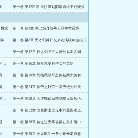
第一卷 第1222章 请君入瓮拿神子做局未央神女
第一卷 第1221章 天骄谋划阴暗诡计不过蝼蚁
丹模式
第一卷 第4章 泥巴炼丹随手天品举世震惊
剑神
第一卷 第8章 天才剑神好友来访满级剑道模式
第一卷 第12章 神之剑匣五大神剑凤凰古国
第一卷 第15章 古国皇女立下誓言背地里的动作
第一卷 第16章 侍女就要有侍女的觉悟
第一卷 第19章 神魂感知模式叫声义父血海残党
第一卷 第20章 想挡我躺平之路被两大美女夹着睡觉
第一卷 第23章 叶天哭泣侍女提醒月琉璃焚天之怒
第一卷 第24章 神帝之计可一举灭绝为叶天造势
第一卷 第27章 献上贺礼圣女争当侍女未婚妻到来
第一卷 第28章 大道赐福系统吃醋无限顿悟模式
第一卷 第32章 倾巢而出虚无中的黑影难道有内应
第一卷 第35章 月琉璃神威叶家四长老通通镇压
第一卷 第36章 传送进天牢被蒙在鼓中暗中知晓一切
第一卷 第39章 长老打趣少主是小色批双标的月琉璃
第一卷 第40章 小龙诞生一条小蛇长老震怒