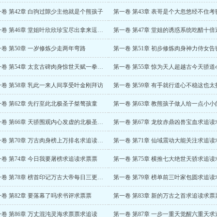
一卷 第42章 白驹过隙少主他就是个熊孩子
第一卷 第43章 表哥是个大忽悠经不住考
第一卷 第46章 堂姐叶欣欣珍宝尽出拿来逗小孩
卷 第50章 一岁修炼少走两年弯路
第一卷 第51章 初步修炼肉身神力侍女告
第一卷 第54章 太玄古碑肉身惊世天赋一拳神威
一卷 第58章 乳此一来人间享受叶金刚拜访
一卷 第62章 先行至此北极圣子桀骜孩童
第一卷 第66章 天骄围观内心发虚的北极圣子求追读
第一卷 第70章 万古肉身榜上万排名求追读求票票
一卷 第74章 今日我要屠榜求追读求票票
第一卷 第78章 榜首印记万古大帝每日三更求追读
卷 第82章 要落幕了吗求书评求票票
第一卷 第83章 新的万古之首求追读求票
一卷 第86章 万丈混沌灵海求票票求追读