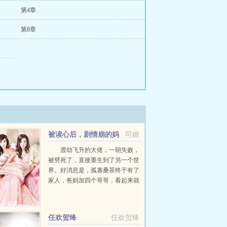
第4章
第8章
被读心后，剧情崩的妈
司姬
都不认识了
渡劫飞升的大佬，一朝失败，
被劈死了，直接重生到了另一个世
界。好消息是，孤寡桑茶终于有了
家人，爸妈加四个哥哥，看起来就
是团宠剧本，美滋滋。坏消息是，
团宠的是别人。桑茶？这个世界怎
么这么像我看的...
任欢贺绛
任欢贺绛