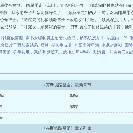
星柔被撞到。 路星柔走下车门，向他相视一笑。 顾莫深此时也站在门前
于来啦，我家老爷子都念叨你好久了。” 顾莫深走到两人面前，对着路星柔
领神会。 “送过去的礼物顾老爷子应该也收到了吧。” 顾莫深点点头，
找爷爷。” 叶宛灵，顾莫深的妻子。 齐斯扬拍了拍路星柔的手背，她对着顾
对我百依百顺
穿书女强制男主追妻失败后，被系统反杀了
满宝白二郎
套爆改千面影帝结局+后续
晏长生沈卓
九阳宗渡星河
洛眠封寒朔
回眸
冯雪柔
分手被甩，系统奖励我无上武魂结局+番外
离婚后，前夫每天都
《齐斯扬路星柔》最新章节
0章
第9章
章
第5章
章
《齐斯扬路星柔》章节列表