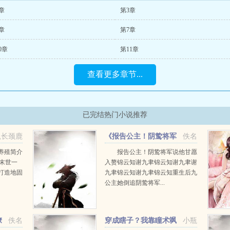
章
第3章
章
第7章
0章
第11章
查看更多章节...
已完结热门小说推荐
趴长颈鹿
《报告公主！阴鸷将军
佚名
说他甘愿入赘》锦云知谢九
养殖简介
报告公主！阴鸷将军说他甘愿
回末世一
入赘锦云知谢九聿锦云知谢九聿谢
聿
打造地固
九聿锦云知谢九聿锦云知重生后九
公主她倒追阴鸷将军...
极寒地
撩
佚名
穿成瞎子？我靠瞳术飒
小瓶