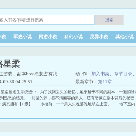
搜索
小说
军史小说
网游小说
科幻小说
灵异小说
其他小说
路星柔
生游戏，副本boss总想占有我
动 作：
加入书架
、
章节目录
9-30 04:25:51
最新章节：
第11章
路星柔被逃生系统选中，为了找回丢失的记忆，她穿越于不同的副本，一遍消除
上找到熟悉的感觉。 前世的梦，看不清面容的男人，还有暗藏在副本背后的秘
副本一：病态拥有【C级】 冰棺前，一个男人失魂落魄地趴在上面。 地下室内，