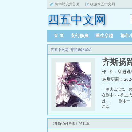
将本站设为首页
收藏四五中文网
四五中文网
首 页
玄幻修真
重生穿越
都市
四五中文网
>
齐斯扬路星柔
齐斯扬
作 者：穿进逃
最后更新：2024-0
一朝失去记忆，
在副本boss身
处...... 
星柔
《齐斯扬路星柔》第11章