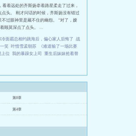
，看着远处的齐斯扬牵着路星柔走了过来，
点点头。 刚才问话的时候，齐斯扬没有错过
只不过眼神里是藏不住的幽怨。 “对了，嫂
莫深点了点头。 ...
和冷面霸总相约跳海后，偏心家人后悔了
战
一笑
叶惜雪孟朝苏
《难道输了一场比赛
想上位
我的暴躁女上司
重生后妹妹抢着替
第8章
第4章