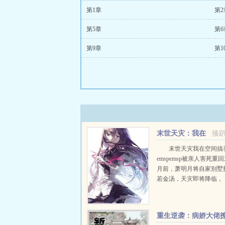
第1章
第2
第5章
第6
第9章
第1
末世天灾：我在
揍
空间搞养殖
末世天灾我在空间搞
emspemsp被亲人害死重
月前，萧明月将自家别墅
若金汤，天灾即将降临，
emspemsp高温狂风暴雨
震，蚂蟥虫灾emspems...
重生逆袭：病娇大佬