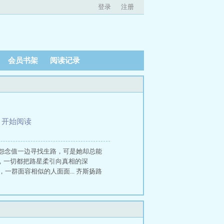
登录
注册
会员书架
阅读记录
、
开始阅读
怨念值一边寻找生路，可是她却总能
密，一切都把路星柔引向真相的深
一群面容相似的人面面... 齐斯扬路