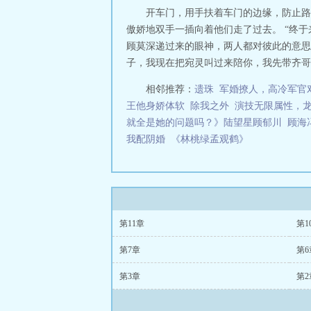
开车门，用手扶着车门的边缘，防止路
傲娇地双手一插向着他们走了过去。 “终
顾莫深递过来的眼神，两人都对彼此的意思心
子，我现在把宛灵叫过来陪你，我先带齐哥去
相邻推荐：
遗珠
军婚撩人，高冷军官
王他身娇体软
除我之外
演技无限属性，龙
就全是她的问题吗？》陆望星顾郁川
顾海
我配阴婚
《林桃绿孟观鹤》
第11章
第1
第7章
第6
第3章
第2