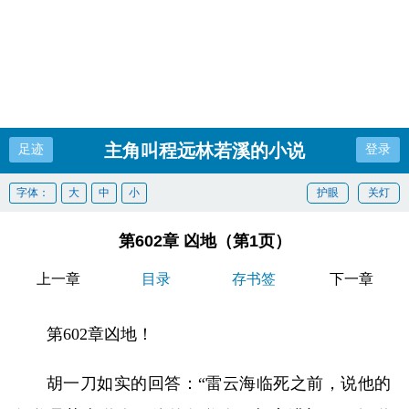
主角叫程远林若溪的小说
足迹
登录
字体：
大
中
小
护眼
关灯
第602章 凶地（第1页）
上一章
目录
存书签
下一章
第602章凶地！
胡一刀如实的回答：“雷云海临死之前，说他的