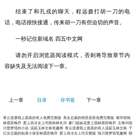
结束了和孔戎的聊天，程远拨打胡一刀的电
话，电话很快接通，传来胡一刀有些迫切的声音。
一秒记住新域名 四五中文网
请勿开启浏览器阅读模式，否则将导致章节内
容缺失及无法阅读下一章。
上一章
目录
存书签
下一章
青云逆袭我上面真的有人免费完整版
美女总裁的绝世巫医免费完整版
都市猎艳
林霜苏晚乔
爱上高冷女上司陈铁林长河
豪门姐妹花爱上我林霜苏晚乔
主角叫陆
川楚梦瑶的小说
温茹玉林文栋笔趣阁
青云逆袭我上面真的有人温茹玉林文栋
千
亿女总裁的贴身小保安林霜苏晚乔
爱上高冷女上司完整版
陆川楚梦瑶笔趣阁
阴